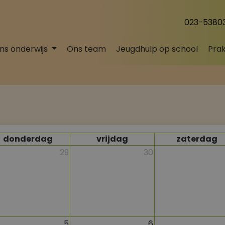
023-53803
ns onderwijs
Ons team
Jeugdhulp op school
Prak
donderdag
vrijdag
zaterdag
29
30
5
6