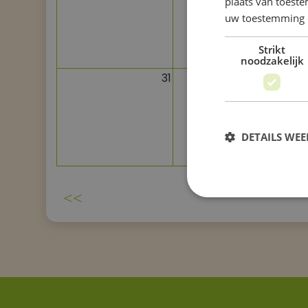
plaats van toest
uw toestemming 
Strikt
noodzakelijk
31
1
DETAILS WE