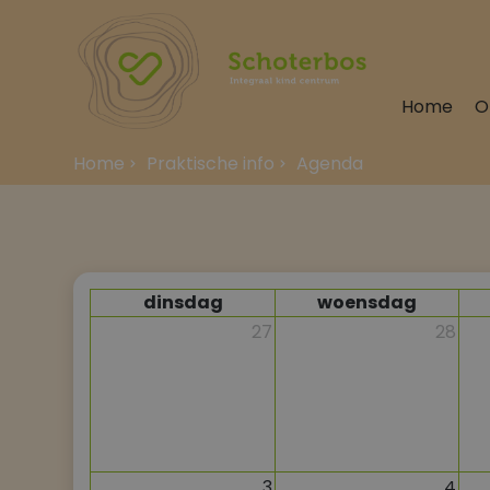
Home
O
Home
Praktische info
Agenda
dinsdag
woensdag
27
28
3
4