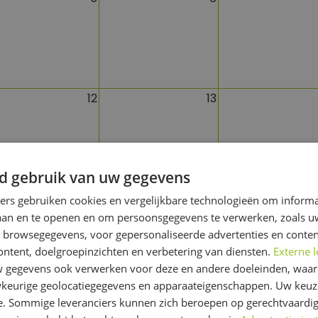
12
13
d gebruik van uw gegevens
19
20
ners gebruiken cookies en vergelijkbare technologieën om inform
laan en te openen en om persoonsgegevens te verwerken, zoals uw
n browsegegevens, voor gepersonaliseerde advertenties en conten
ontent, doelgroepinzichten en verbetering van diensten.
Externe l
gegevens ook verwerken voor deze en andere doeleinden, waar
keurige geolocatiegegevens en apparaateigenschappen. Uw keuze
26
27
e. Sommige leveranciers kunnen zich beroepen op gerechtvaardig