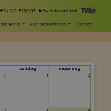
59 / 023-5260337
info@schoterbos.nl
tische info
Voor professionals
Contact
zondag
maandag
31
1
2
7
8
9