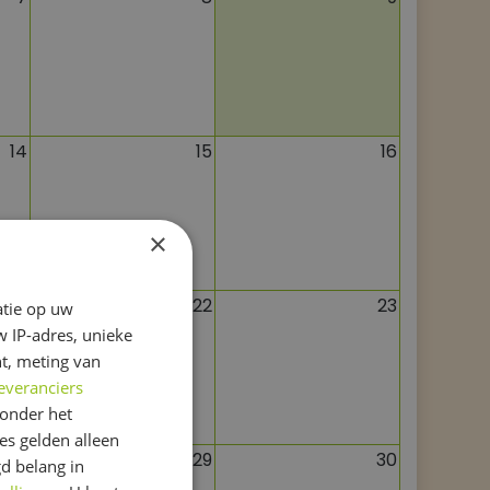
14
15
16
×
21
22
23
atie op uw
 IP-adres, unieke
t, meting van
everanciers
onder het
s gelden alleen
28
29
30
d belang in