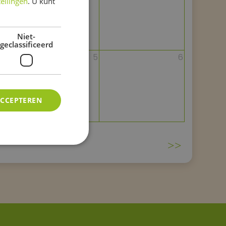
tellingen
. U kunt
Niet-
geclassificeerd
4
5
6
ACCEPTEREN