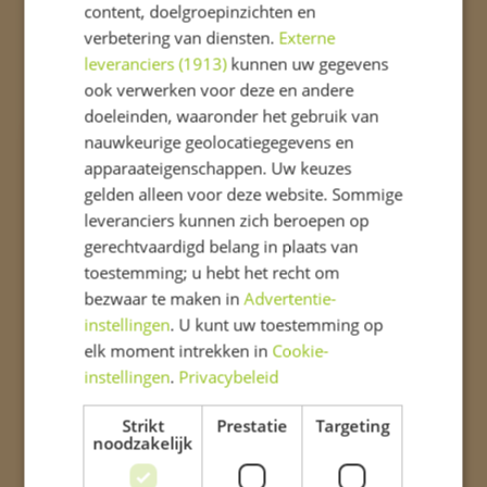
content, doelgroepinzichten en
Ander nieuws
verbetering van diensten.
Externe
leveranciers (1913)
kunnen uw gegevens
ook verwerken voor deze en andere
doeleinden, waaronder het gebruik van
nauwkeurige geolocatiegegevens en
Verjaardag vieren op
apparaateigenschappen. Uw keuzes
04-09-2023
school doen we zo
gelden alleen voor deze website. Sommige
leveranciers kunnen zich beroepen op
Aliquam lorem ante, dapibus in, viverra quis,
gerechtvaardigd belang in plaats van
feugiat a, tellus. Vestibulum fringilla pede sit
toestemming; u hebt het recht om
amet augue. Praesent egestas neque eu
bezwaar te maken in
Advertentie-
enim. Aenean viverra rhoncus pede.
instellingen
. U kunt uw toestemming op
Phasellus volutpat, metus eget egestas
elk moment intrekken in
Cookie-
mollis, lacus lacus blandit dui, id egestas
instellingen
.
Privacybeleid
quam mauris ut lacus.
Strikt
Prestatie
Targeting
Lees meer
noodzakelijk