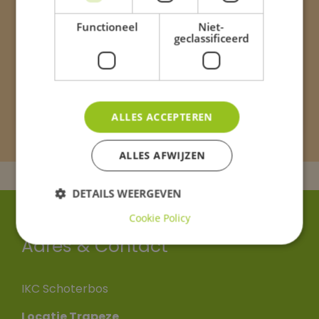
Functioneel
Niet-
geclassificeerd
ALLES ACCEPTEREN
ALLES AFWIJZEN
DETAILS WEERGEVEN
Cookie Policy
Adres & Contact
IKC Schoterbos
Locatie Trapeze